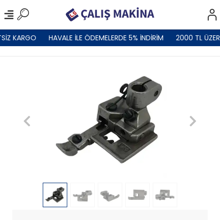
SİZ KARGO
HAVALE İLE ÖDEMELERDE 5% İNDİRİM
2000 TL ÜZER