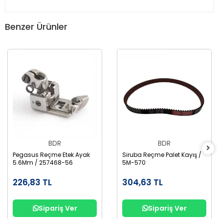
Benzer Ürünler
BDR
BDR
Pegasus Reçme Etek Ayak
Siruba Reçme Palet Kayış /
5.6Mm / 257468-56
5M-570
226,83 TL
304,63 TL
Sipariş Ver
Sipariş Ver