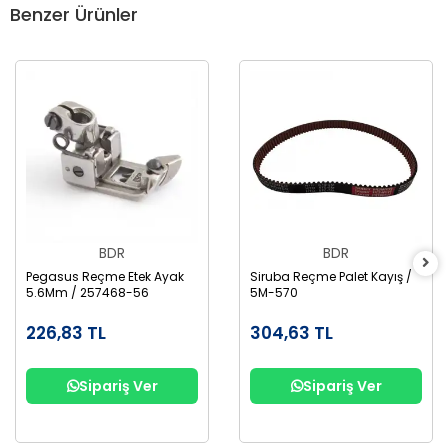
Benzer Ürünler
BDR
BDR
Pegasus Reçme Etek Ayak
Siruba Reçme Palet Kayış /
5.6Mm / 257468-56
5M-570
226,83 TL
304,63 TL
Sipariş Ver
Sipariş Ver