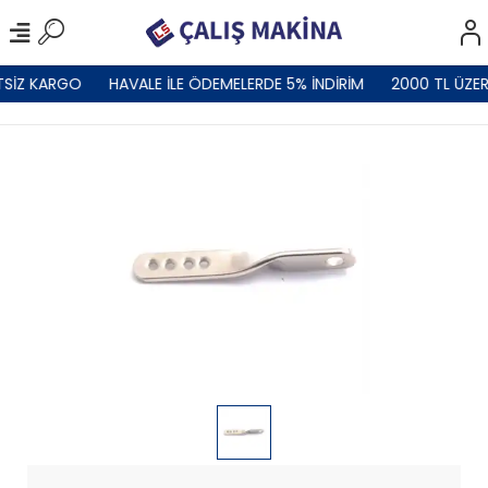
TSİZ KARGO
HAVALE İLE ÖDEMELERDE 5% İNDİRİM
2000 TL ÜZER