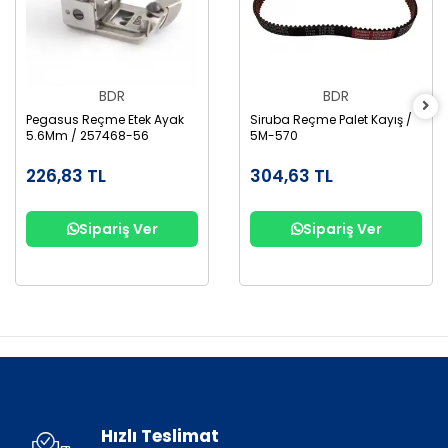
BDR
BDR
Pegasus Reçme Etek Ayak
Siruba Reçme Palet Kayış /
5.6Mm / 257468-56
5M-570
226,83 TL
304,63 TL
Sipariş Ver
Sipariş Ver
Hızlı Teslimat