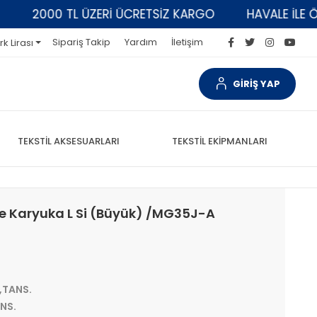
2000 TL ÜZERİ ÜCRETSİZ KARGO
HAVALE İLE ÖDEM
Sipariş Takip
Yardım
İletişim
rk Lirası
GİRİŞ YAP
TEKSTİL AKSESUARLARI
TEKSTİL EKİPMANLARI
e Karyuka L Si (Büyük) /MG35J-A
,TANS.
NS.