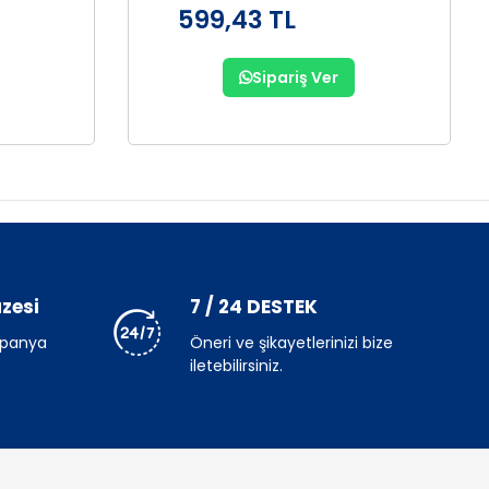
599,43 TL
Sipariş Ver
zesi
7 / 24 DESTEK
mpanya
Öneri ve şikayetlerinizi bize
iletebilirsiniz.