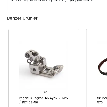
Siruba Reçme Makine Karyuka L Si (Büyük) /MG35J-A
Benzer Ürünler
BDR
Pegasus Reçme Etek Ayak 5.6Mm
Siruba
/ 257468-56
570