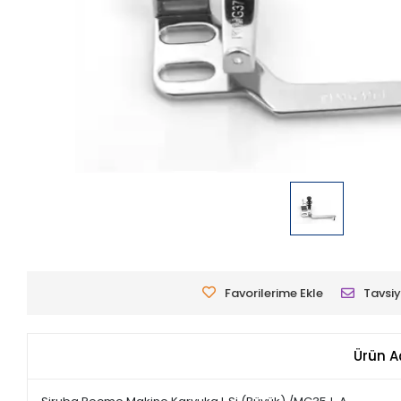
Favorilerime Ekle
Tavsiy
Ürün A