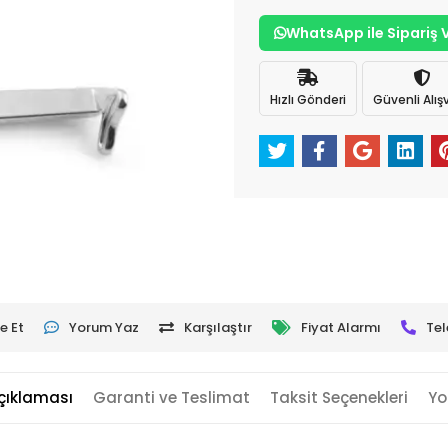
WhatsApp ile Sipariş 
Hızlı Gönderi
Güvenli Alışv
e Et
Yorum Yaz
Karşılaştır
Fiyat Alarmı
Tel
çıklaması
Garanti ve Teslimat
Taksit Seçenekleri
Yo