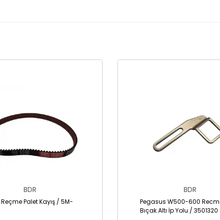
BDR
BDR
 Reçme Palet Kayış / 5M-
Pegasus W500-600 Recme
Bıçak Altı İp Yolu / 3501320