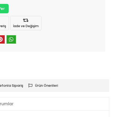
Ver
eriş
İade ve Değişim
efonla Sipariş
Ürün Önerileri
rumlar