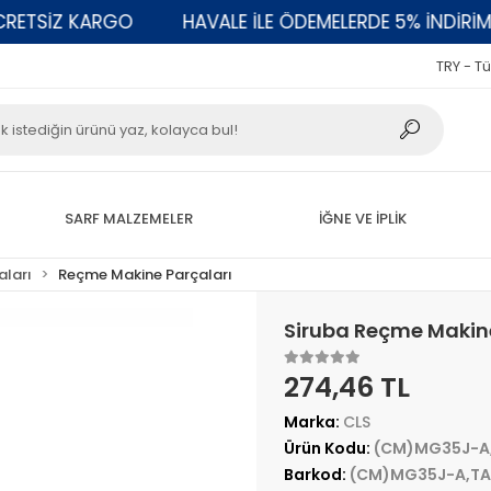
TSİZ KARGO
HAVALE İLE ÖDEMELERDE 5% İNDİRİM
TRY - Tü
SARF MALZEMELER
İĞNE VE İPLİK
aları
Reçme Makine Parçaları
Siruba Reçme Makin
274,46 TL
Marka:
CLS
Ürün Kodu:
(CM)MG35J-A
Barkod:
(CM)MG35J-A,TA