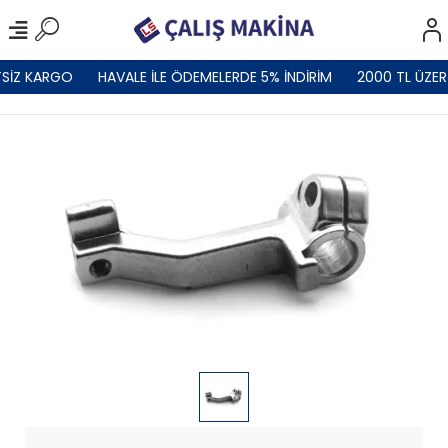
SİZ KARGO
HAVALE İLE ÖDEMELERDE 5% İNDİRİM
2000 TL ÜZER