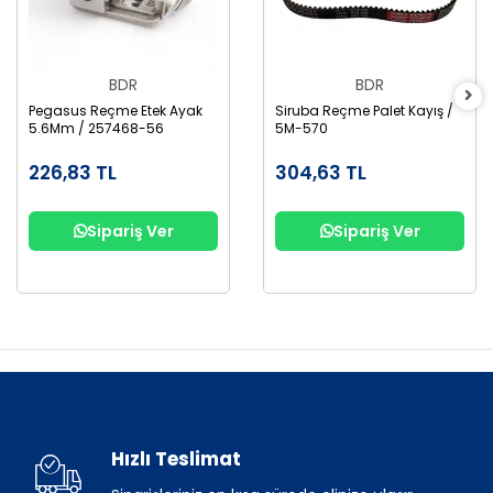
BDR
BDR
Pegasus Reçme Etek Ayak
Siruba Reçme Palet Kayış /
5.6Mm / 257468-56
5M-570
226,83 TL
304,63 TL
Sipariş Ver
Sipariş Ver
Hızlı Teslimat