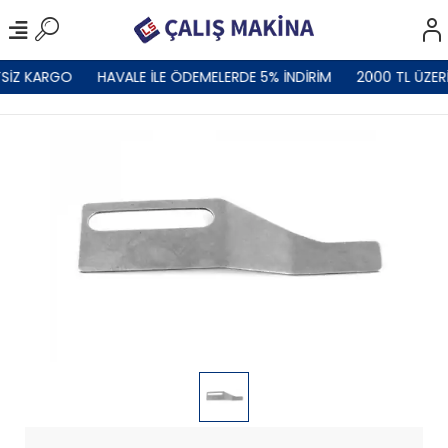
SİZ KARGO
HAVALE İLE ÖDEMELERDE 5% İNDİRİM
2000 TL ÜZER