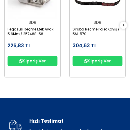
BDR
BDR
Pegasus Reçme Etek Ayak
Siruba Reçme Palet Kayış /
5.6Mm / 257468-56
5M-570
226,83 TL
304,63 TL
Sipariş Ver
Sipariş Ver
Hızlı Teslimat