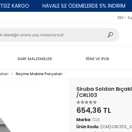
Z KARGO
HAVALE İLE ÖDEMELERDE 5% İNDİRİM
2
TRY - Tü
SARF MALZEMELER
İĞNE VE İPLİK
aları
Reçme Makine Parçaları
Siruba Soldan Bıçak
/CRL103
654,36 TL
Marka:
CLS
Ürün Kodu:
(CM)CRL103_