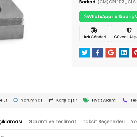
Barkod:
(CM)CRL103_CLS
WhatsApp ile Sipariş 
Hızlı Gönderi
Güvenli Alışv
e Et
Yorum Yaz
Karşılaştır
Fiyat Alarmı
Tel
çıklaması
Garanti ve Teslimat
Taksit Seçenekleri
Yo