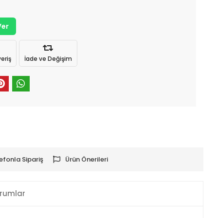
Ver
eriş
İade ve Değişim
efonla Sipariş
Ürün Önerileri
rumlar