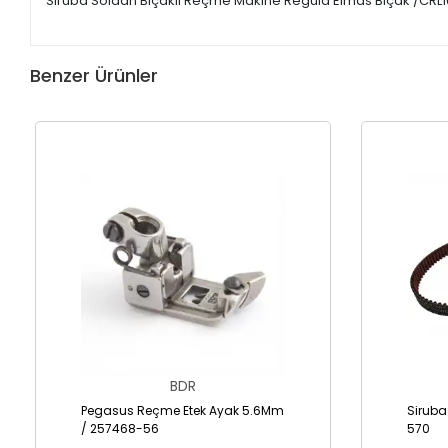
Siruba Soldan Bıçaklı Reçme Makine Regula Elmas Bıçak /CRL
Benzer Ürünler
BDR
Pegasus Reçme Etek Ayak 5.6Mm
Siruba
/ 257468-56
570