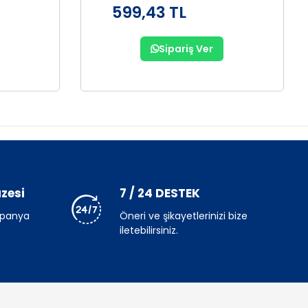
599,43 TL
Sipariş Ver
zesi
7 / 24 DESTEK
mpanya
Öneri ve şikayetlerinizi bize
iletebilirsiniz.