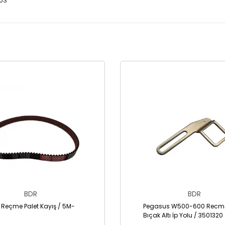
103
BDR
BDR
 Reçme Palet Kayış / 5M-
Pegasus W500-600 Recme
Bıçak Altı İp Yolu / 3501320