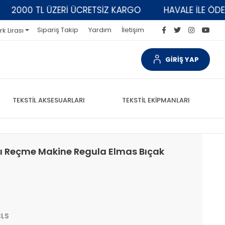
000 TL ÜZERİ ÜCRETSİZ KARGO
HAVALE İLE ÖDEMELE
Sipariş Takip
Yardım
İletişim
rk Lirası
GİRİŞ YAP
TEKSTİL AKSESUARLARI
TEKSTİL EKİPMANLARI
lı Reçme Makine Regula Elmas Bıçak
CLS