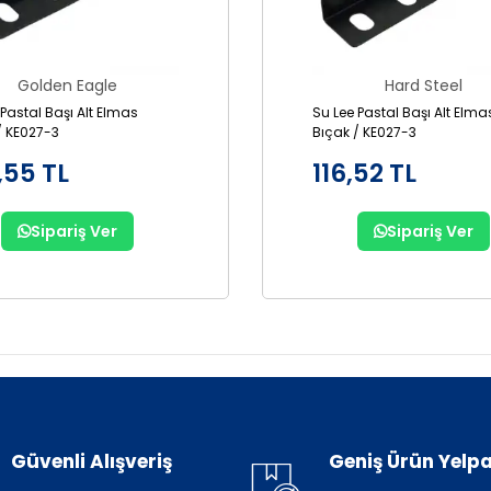
Golden Eagle
Hard Steel
 Pastal Başı Alt Elmas
Su Lee Pastal Başı Alt Elma
/ KE027-3
Bıçak / KE027-3
,55 TL
116,52 TL
Sipariş Ver
Sipariş Ver
Güvenli Alışveriş
Geniş Ürün Yelpa