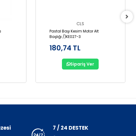
CLS
s
Pastal Başı Kesim Motor Alt
Başlığı /)KE027-3
180,74 TL
Sipariş Ver
zesi
7 / 24 DESTEK