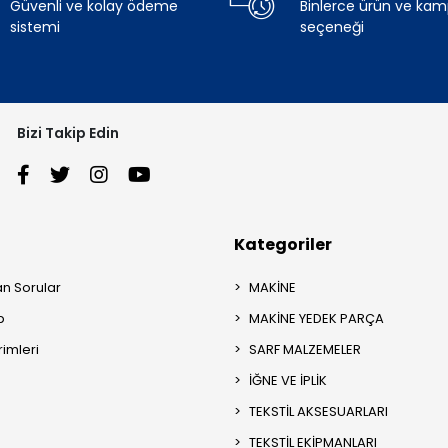
Güvenli ve kolay ödeme
Binlerce ürün ve ka
sistemi
seçeneği
Bizi Takip Edin
Kategoriler
an Sorular
MAKİNE
p
MAKİNE YEDEK PARÇA
rimleri
SARF MALZEMELER
İĞNE VE İPLİK
TEKSTİL AKSESUARLARI
TEKSTİL EKİPMANLARI