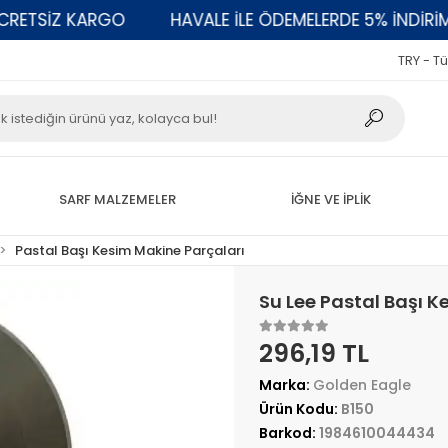
TSİZ KARGO
HAVALE İLE ÖDEMELERDE 5% İNDİRİM
TRY - Tü
SARF MALZEMELER
İĞNE VE İPLİK
Pastal Başı Kesim Makine Parçaları
Su Lee Pastal Başı K
296,19 TL
Marka:
Golden Eagle
Ürün Kodu:
B150
Barkod:
1984610044434