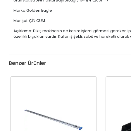
Ürün Adı:Su Lee Pastal Başı Bıçağı / R4 1/4 (2631-T)
Marka:Golden Eagle
Menşei: ÇİN.CUM.
Açıklama: Dikiş makinesin de kesim işlemi görmesi gereken ipl
özellikli bıçakları vardır. Kullanış şekli, sabit ve hareketli olar
Benzer Ürünler