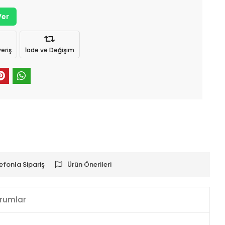
Ver
eriş
İade ve Değişim
efonla Sipariş
Ürün Önerileri
rumlar