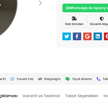
WhatsApp ile Sipariş 
Hızlı Gönderi
Güvenli Alışv
e Et
Yorum Yaz
Karşılaştır
Fiyat Alarmı
Tel
çıklaması
Garanti ve Teslimat
Taksit Seçenekleri
Yo