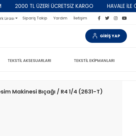
2000 TL ÜZERİ ÜCRETSİZ KARGO
HAVALE İLE ÖDEM
Sipariş Takip
Yardım
İletişim
rk Lirası
GİRİŞ YAP
TEKSTİL AKSESUARLARI
TEKSTİL EKİPMANLARI
esim Makinesi Bıçağı / R4 1/4 (2631-T)