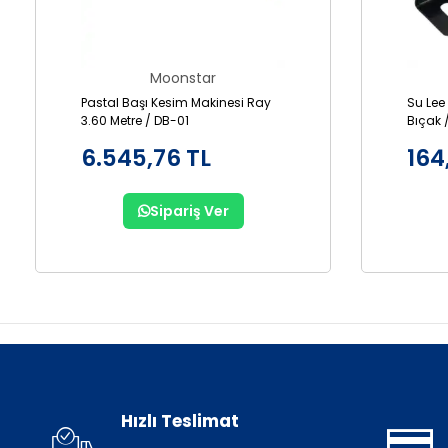
Moonstar
Pastal Başı Kesim Makinesi Ray
Su Lee
3.60 Metre / DB-01
Bıçak 
6.545,76 TL
164
Sipariş Ver
Hızlı Teslimat