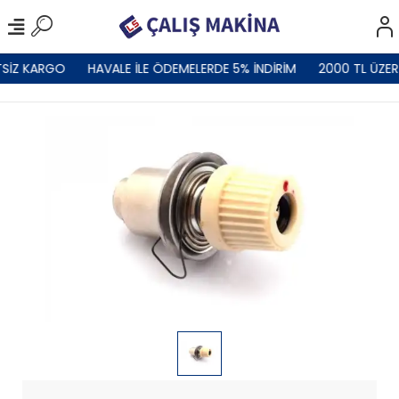
SİZ KARGO
HAVALE İLE ÖDEMELERDE 5% İNDİRİM
2000 TL ÜZER