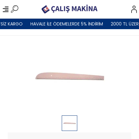
SİZ KARGO
HAVALE İLE ÖDEMELERDE 5% İNDİRİM
2000 TL ÜZERİ