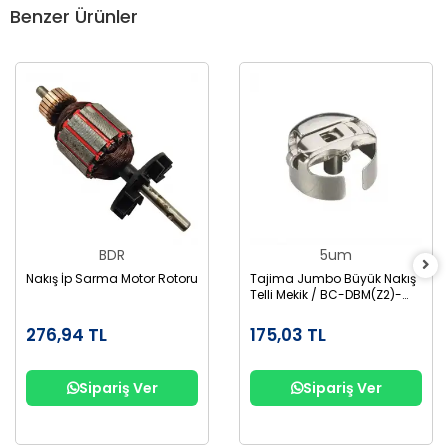
Benzer Ürünler
BDR
5um
Nakış İp Sarma Motor Rotoru
Tajima Jumbo Büyük Nakış
Telli Mekik / BC-DBM(Z2)-
NBL
276,94 TL
175,03 TL
Sipariş Ver
Sipariş Ver