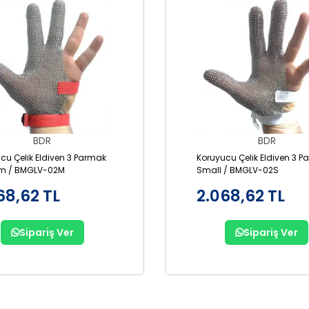
BDR
BDR
cu Çelik Eldiven 3 Parmak
Koruyucu Çelik Eldiven 3 
m / BMGLV-02M
Small / BMGLV-02S
68,62 TL
2.068,62 TL
Sipariş Ver
Sipariş Ver