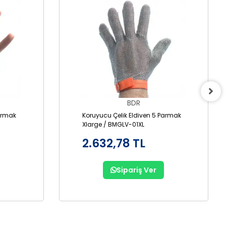
BDR
Parmak
Koruyucu Çelik Eldiven 5 Parmak
Xlarge / BMGLV-01XL
2.632,78 TL
Sipariş Ver