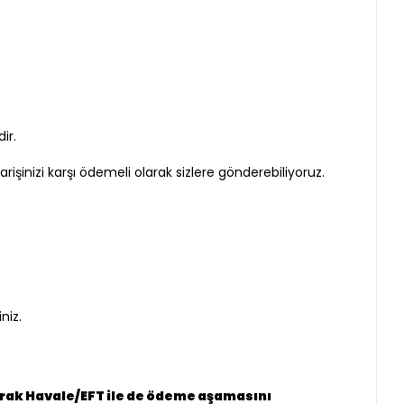
dir.
işinizi karşı ödemeli olarak sizlere gönderebiliyoruz.
niz.
arak Havale/EFT ile de ödeme aşamasını