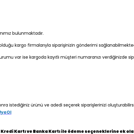
kanımız bulunmaktadır.
uğu kargo firmalarıyla siparişinizin gönderimi sağlanabilmekte
rumu var ise kargoda kayıtlı müşteri numaranızı verdiğinizde sipar
nra istediğiniz ürünü ve adedi seçerek siparişlerinizi oluşturabilirsi
UyeOl
Kredi Kartı ve Banka Kartı ile ödeme seçeneklerine ek ol