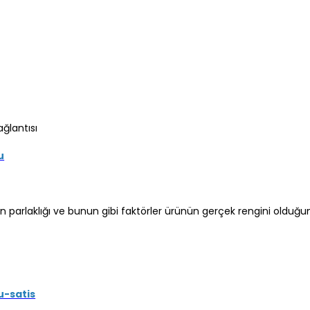
ağlantısı
u
kran parlaklığı ve bunun gibi faktörler ürünün gerçek rengini olduğ
u-satis