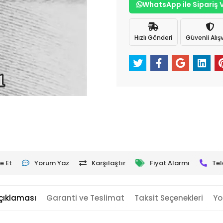
WhatsApp ile Sipariş 
Hızlı Gönderi
Güvenli Alışv
e Et
Yorum Yaz
Karşılaştır
Fiyat Alarmı
Tel
çıklaması
Garanti ve Teslimat
Taksit Seçenekleri
Yo