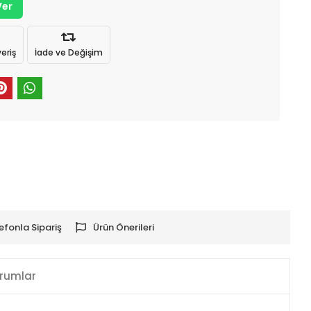
Ver
eriş
İade ve Değişim
efonla Sipariş
Ürün Önerileri
rumlar