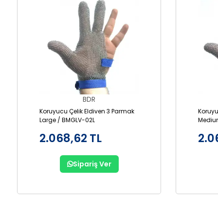
BDR
Koruyucu Çelik Eldiven 3 Parmak
Koruyu
Large / BMGLV-02L
Mediu
2.068,62 TL
2.0
Sipariş Ver