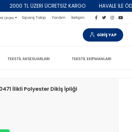
0 TL ÜZERİ ÜCRETSİZ KARGO
HAVALE İLE ÖDEMELERD
Sipariş Takip
Yardım
İletişim
rk Lirası
GİRİŞ YAP
TEKSTİL AKSESUARLARI
TEKSTİL EKİPMANLARI
1 İlikli Polyester Dikiş İpliği