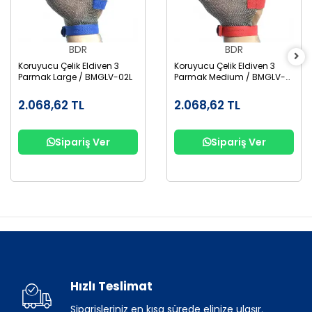
BDR
BDR
Koruyucu Çelik Eldiven 3
Koruyucu Çelik Eldiven 3
Parmak Large / BMGLV-02L
Parmak Medium / BMGLV-
02M
2.068,62 TL
2.068,62 TL
Sipariş Ver
Sipariş Ver
Hızlı Teslimat
Siparişleriniz en kısa sürede elinize ulaşır.