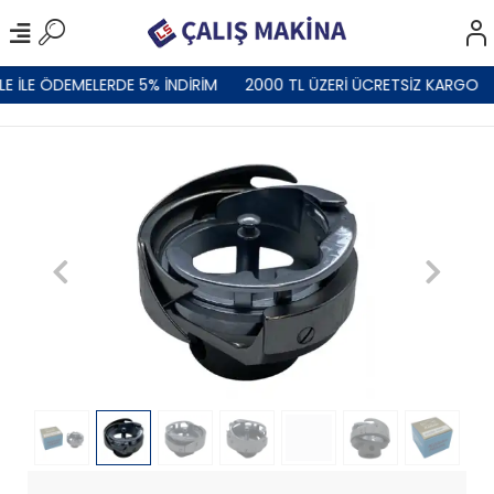
 İLE ÖDEMELERDE 5% İNDİRİM
2000 TL ÜZERİ ÜCRETSİZ KARGO