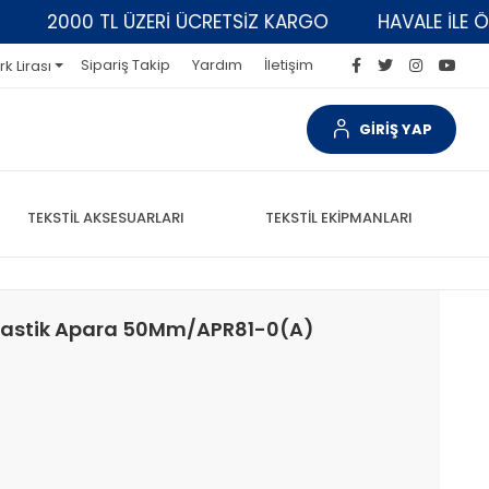
2000 TL ÜZERİ ÜCRETSİZ KARGO
HAVALE İLE ÖDE
Sipariş Takip
Yardım
İletişim
rk Lirası
GİRİŞ YAP
TEKSTİL AKSESUARLARI
TEKSTİL EKİPMANLARI
 Lastik Apara 50Mm/APR81-0(A)