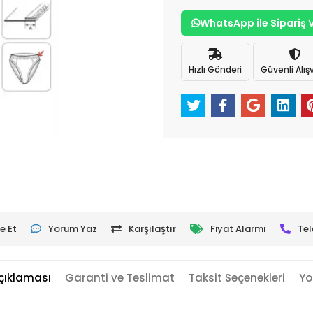
WhatsApp ile Sipariş 
Hızlı Gönderi
Güvenli Alışv
e Et
Yorum Yaz
Karşılaştır
Fiyat Alarmı
Tel
çıklaması
Garanti ve Teslimat
Taksit Seçenekleri
Yo