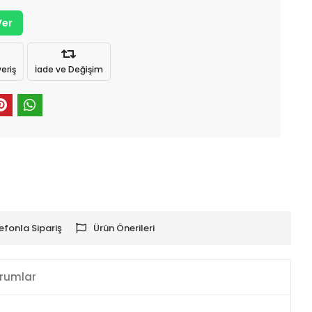
Ver
eriş
İade ve Değişim
efonla Sipariş
Ürün Önerileri
rumlar