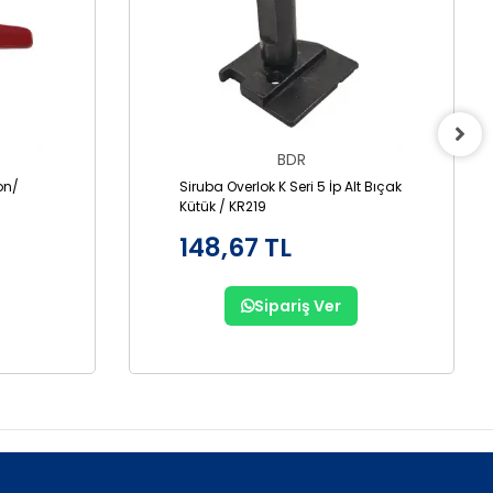
BDR
lon/
Siruba Overlok K Seri 5 İp Alt Bıçak
Kütük / KR219
148,67 TL
Sipariş Ver