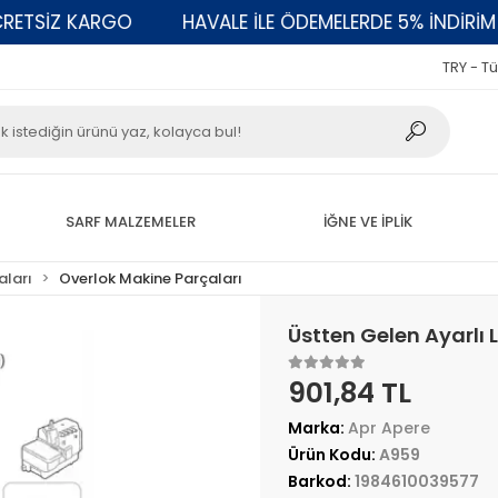
TSİZ KARGO
HAVALE İLE ÖDEMELERDE 5% İNDİRİM
TRY - Tü
SARF MALZEMELER
İĞNE VE İPLİK
aları
Overlok Makine Parçaları
Üstten Gelen Ayarlı
901,84 TL
Marka:
Apr Apere
Ürün Kodu:
A959
Barkod:
1984610039577