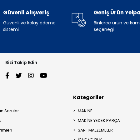
Güvenli Alışveriş
Geniş Ürün Yelpa
Güvenli ve kolay ödeme
Binlerce ürün ve ka
sistemi
seçeneği
Bizi Takip Edin
Kategoriler
an Sorular
MAKİNE
p
MAKİNE YEDEK PARÇA
rimleri
SARF MALZEMELER
İĞNE VE İPLİK