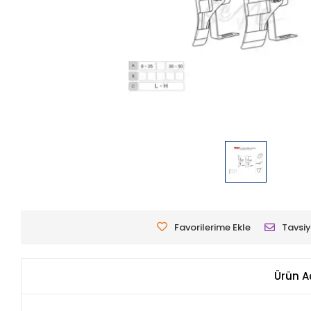
Favorilerime Ekle
Tavsiy
Ürün A