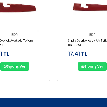
BDR
BDR
 Overlok Ayak Altı Teflon/
3 İplik Overlok Ayak Altı Tef
64
BD-0063
1 TL
17,41 TL
Sipariş Ver
Sipariş Ver