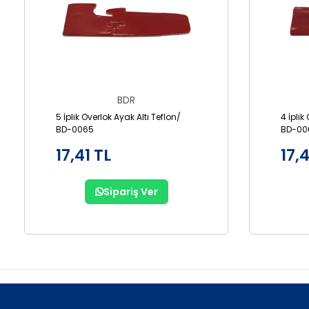
BDR
5 İplik Overlok Ayak Altı Teflon/
4 İplik
BD-0065
BD-00
17,41 TL
17,4
Sipariş Ver