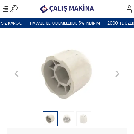
TSİZ KARGO
HAVALE İLE ÖDEMELERDE 5% İNDİRİM
2000 TL ÜZER