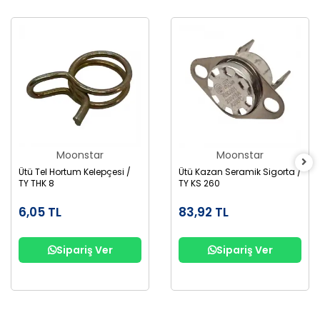
Moonstar
Moonstar
Ütü Tel Hortum Kelepçesi /
Ütü Kazan Seramik Sigorta /
TY THK 8
TY KS 260
6,05 TL
83,92 TL
Sipariş Ver
Sipariş Ver