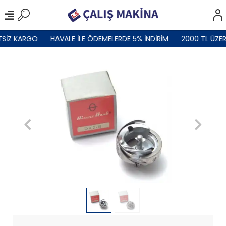
TSİZ KARGO
HAVALE İLE ÖDEMELERDE 5% İNDİRİM
2000 TL ÜZER