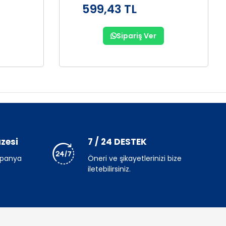
599,43 TL
Sipariş Ver
zesi
7 / 24 DESTEK
mpanya
Öneri ve şikayetlerinizi bize
iletebilirsiniz.