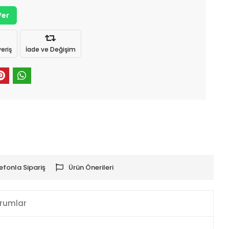
Ver
eriş
İade ve Değişim
efonla Sipariş
Ürün Önerileri
rumlar