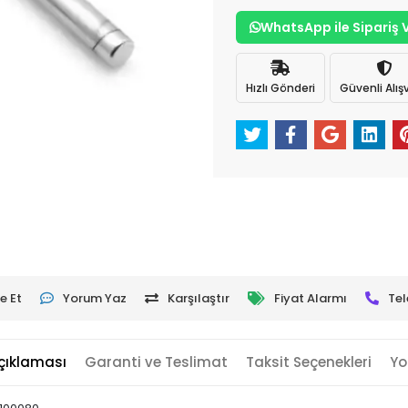
WhatsApp ile Sipariş 
Hızlı Gönderi
Güvenli Alışv
e Et
Yorum Yaz
Karşılaştır
Fiyat Alarmı
Tel
çıklaması
Garanti ve Teslimat
Taksit Seçenekleri
Yo