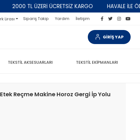
2000 TL ÜZERİ ÜCRETSİZ KARGO
HAVALE İLE ÖDEME
Sipariş Takip
Yardım
İletişim
rk Lirası
GİRİŞ YAP
TEKSTİL AKSESUARLARI
TEKSTİL EKİPMANLARI
Etek Reçme Makine Horoz Gergi İp Yolu