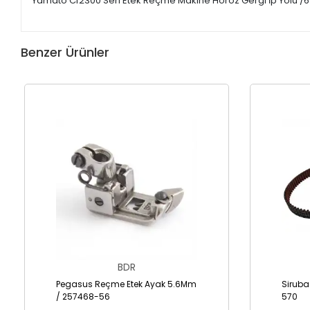
Yamato Cf2300 Seri Etek Reçme Makine Horoz Gergi İp Yolu /
Benzer Ürünler
BDR
Pegasus Reçme Etek Ayak 5.6Mm
Siruba
/ 257468-56
570