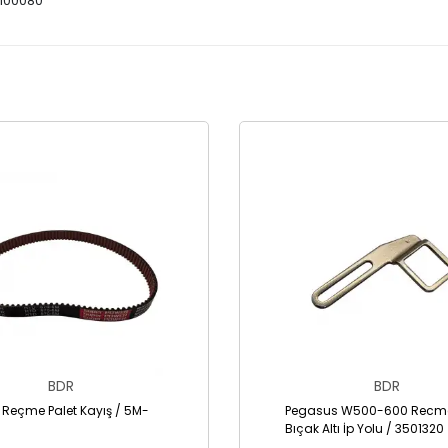
6100080
BDR
BDR
 Reçme Palet Kayış / 5M-
Pegasus W500-600 Recme
Bıçak Altı İp Yolu / 3501320