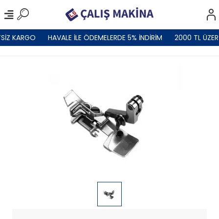
SİZ KARGO
HAVALE İLE ÖDEMELERDE 5% İNDİRİM
2000 TL ÜZER