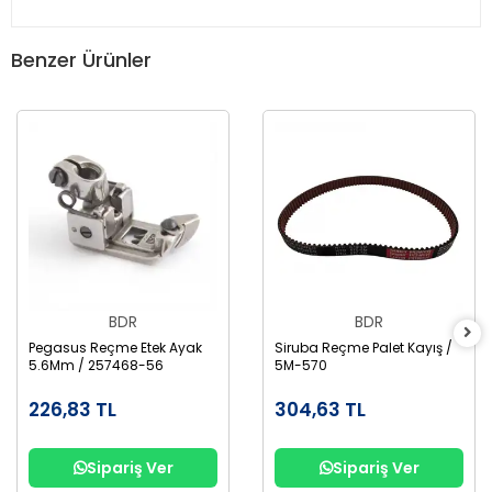
Benzer Ürünler
BDR
BDR
Pegasus Reçme Etek Ayak
Siruba Reçme Palet Kayış /
5.6Mm / 257468-56
5M-570
226,83 TL
304,63 TL
Sipariş Ver
Sipariş Ver