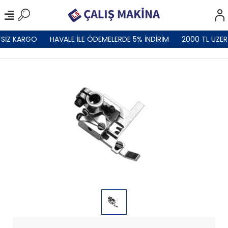
SİZ KARGO
HAVALE İLE ÖDEMELERDE 5% İNDİRİM
2000 TL ÜZER