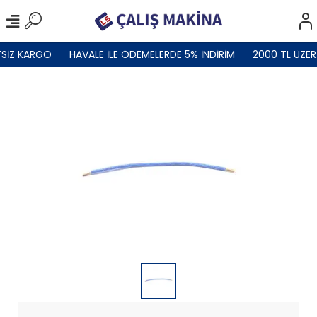
SİZ KARGO
HAVALE İLE ÖDEMELERDE 5% İNDİRİM
2000 TL ÜZER