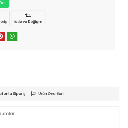
Ver
eriş
İade ve Değişim
efonla Sipariş
Ürün Önerileri
rumlar