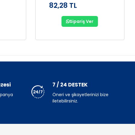
82,28 TL
Sipariş Ver
zesi
7 / 24 DESTEK
mpanya
Öneri ve şikayetlerinizi bize
iletebilirsiniz.