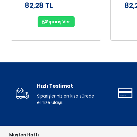
82,28 TL
82,
Sipariş Ver
Hızlı Teslimat
Siparişleriniz en kısa sürede
elinize ulaşır.
Müşteri Hattı