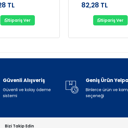
28 TL
82,28 TL
Sipariş Ver
Sipariş Ver
Güvenli Alışveriş
Geniş Ürün Yelpa
Güvenli ve kolay ödeme
Binlerce ürün ve ka
sistemi
seçeneği
Bizi Takip Edin