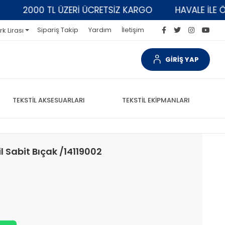
2000 TL ÜZERİ ÜCRETSİZ KARGO
HAVALE İLE ÖDEM
Sipariş Takip
Yardım
İletişim
rk Lirası
GİRİŞ YAP
TEKSTİL AKSESUARLARI
TEKSTİL EKİPMANLARI
l Sabit Bıçak /14119002