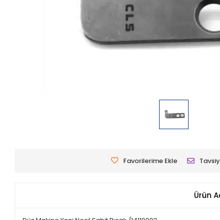
Favorilerime Ekle
Tavsiy
Ürün A