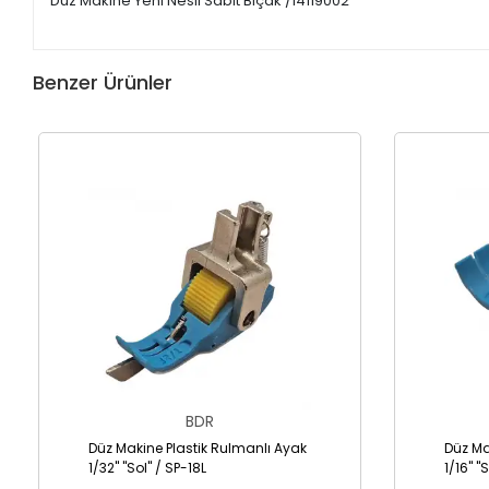
Düz Makine Yeni Nesil Sabit Bıçak /14119002
Benzer Ürünler
BDR
Düz Makine Plastik Rulmanlı Ayak
Düz Ma
1/32" "Sol" / SP-18L
1/16" "