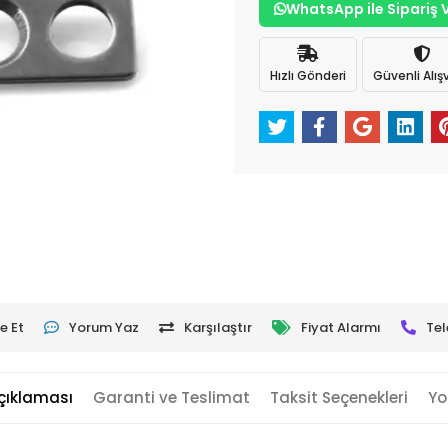
WhatsApp ile Sipariş 
Hızlı Gönderi
Güvenli Alışv
e Et
Yorum Yaz
Karşılaştır
Fiyat Alarmı
Tel
çıklaması
Garanti ve Teslimat
Taksit Seçenekleri
Yo