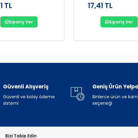
1 TL
17,41 TL
Sipariş Ver
Sipariş Ver
Güvenli Alışveriş
Geniş Ürün Yelpa
Güvenli ve kolay ödeme
Binlerce ürün ve ka
sistemi
seçeneği
Bizi Takip Edin