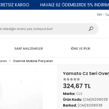
SİZ KARGO
HAVALE İLE ÖDEMELERDE 5% İNDİRİM
TRY - Tü
SARF MALZEMELER
İĞNE VE İPLİK
aları
Overlok Makine Parçaları
Yamato Cz Seri Over
324,67 TL
Marka:
CLS
Ürün Kodu:
(CM)6208038
Barkod:
(CM)6208038