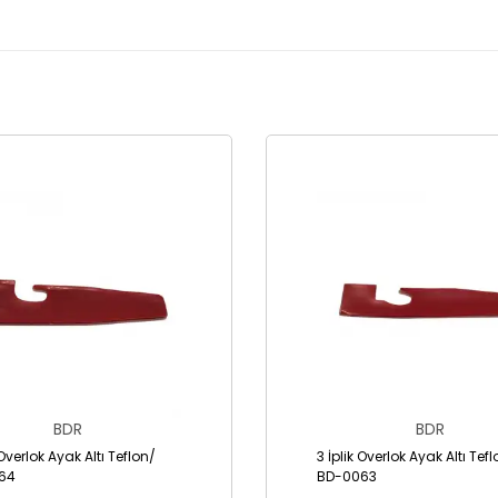
BDR
BDR
 Overlok Ayak Altı Teflon/
3 İplik Overlok Ayak Altı Tef
64
BD-0063