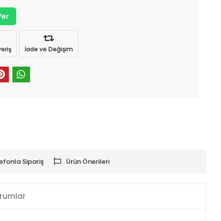
Ver
eriş
İade ve Değişim
efonla Sipariş
Ürün Önerileri
rumlar