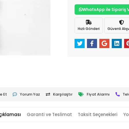
WhatsApp ile Sipariş 
Hızlı Gönderi
Güvenli Alışv
e Et
Yorum Yaz
Karşılaştır
Fiyat Alarmı
Tel
çıklaması
Garanti ve Teslimat
Taksit Seçenekleri
Yo