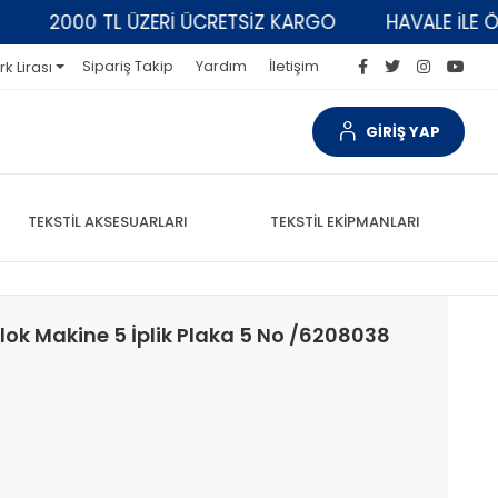
2000 TL ÜZERİ ÜCRETSİZ KARGO
HAVALE İLE ÖDEM
Sipariş Takip
Yardım
İletişim
rk Lirası
GİRİŞ YAP
TEKSTİL AKSESUARLARI
TEKSTİL EKİPMANLARI
lok Makine 5 İplik Plaka 5 No /6208038