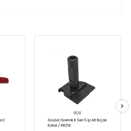
BDR
lon/
Siruba Overlok K Seri 5 İp Alt Bıçak
Kütük / KR219