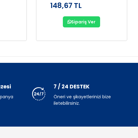
148,67 TL
Sipariş Ver
zesi
7 / 24 DESTEK
mpanya
Öneri ve şikayetlerinizi bize
iletebilirsiniz.