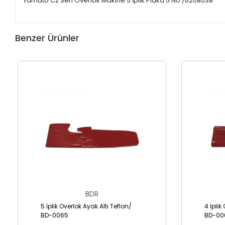
Yamato Cz Seri Overlok Makine 5 İplik Plaka 5 No /6208038
Benzer Ürünler
BDR
5 İplik Overlok Ayak Altı Teflon/
4 İplik
BD-0065
BD-00