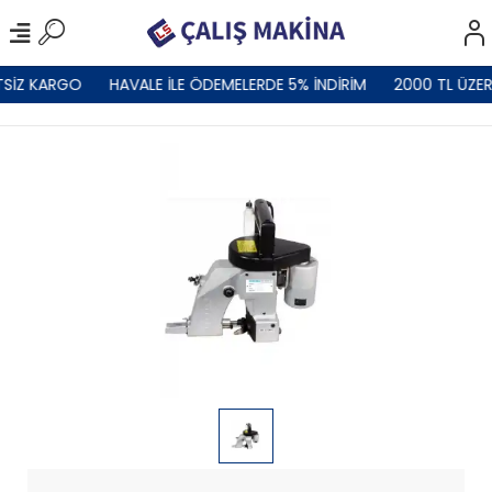
TSİZ KARGO
HAVALE İLE ÖDEMELERDE 5% İNDİRİM
2000 TL ÜZER