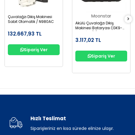
Moonstar
Çuvalağzı Dikiş Makinesi
Sabit Otomatik / N980AC
Akülü Çuvalağzı Dikiş
Makinesi Bataryası (GK9-
132.667,93 TL
900D İçin) / 2600Mah 36V
3.117,02 TL
Sipariş Ver
Sipariş Ver
Hızlı Teslimat
Siparişleriniz en kısa sürede elinize ulaşır.