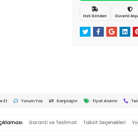
Hızlı Gönderi
Güvenli Alışv
e Et
Yorum Yaz
Karşılaştır
Fiyat Alarmı
Tel
çıklaması
Garanti ve Teslimat
Taksit Seçenekleri
Yo