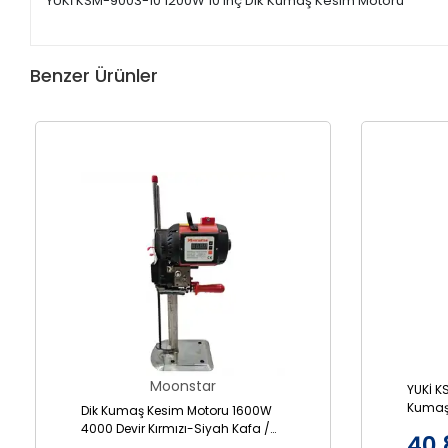
YUKİ KSM-9003-10 1200W 10 inç Dik Kumaş Kesim Motoru
Benzer Ürünler
Moonstar
YUKİ K
Kumaş
Dik Kumaş Kesim Motoru 1600W
Hız Kon
4000 Devir Kırmızı-Siyah Kafa /
40.
PLS-988 12İNÇ