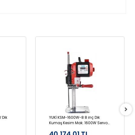
 Dik
YUKİ KSM-1600W-8 8 inç Dik
Kumaş Kesim Mak. 1600W Servo
Hız Kontrollü
40.174,01 TL