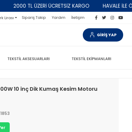
2000 TL ÜZERİ ÜCRETSİZ KARGO
HAVALE İLE ÖDEM
Sipariş Takip
Yardım
İletişim
rk Lirası
GİRİŞ YAP
TEKSTİL AKSESUARLARI
TEKSTİL EKİPMANLARI
200W 10 inç Dik Kumaş Kesim Motoru
1853
Ver