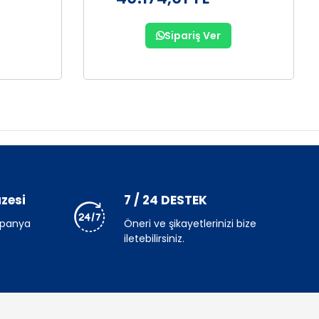
Sipariş Ver
zesi
7 / 24 DESTEK
mpanya
Öneri ve şikayetlerinizi bize
iletebilirsiniz.