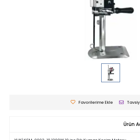
Favorilerime Ekle
Tavsiy
Ürün A