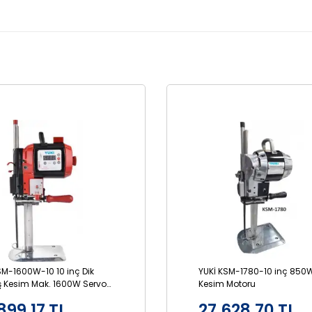
SM-1600W-10 10 inç Dik
YUKİ KSM-1780-10 inç 850W
 Kesim Mak. 1600W Servo
Kesim Motoru
trollü
899,17 TL
27.628,70 TL