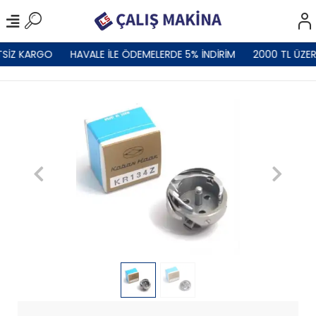
TSİZ KARGO
HAVALE İLE ÖDEMELERDE 5% İNDİRİM
2000 TL ÜZER