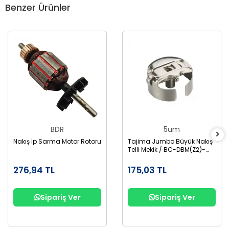
Benzer Ürünler
BDR
5um
Nakış İp Sarma Motor Rotoru
Tajima Jumbo Büyük Nakış
Telli Mekik / BC-DBM(Z2)-
NBL
276,94 TL
175,03 TL
Sipariş Ver
Sipariş Ver