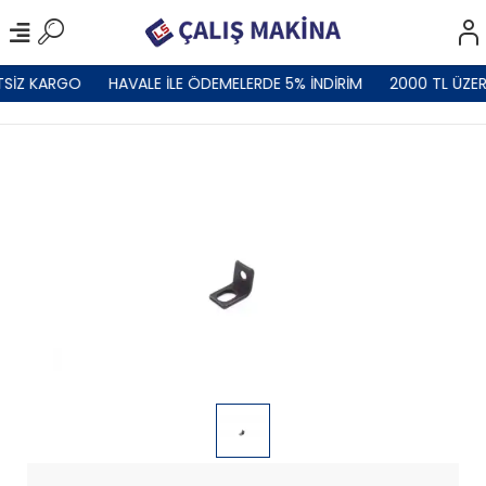
TSİZ KARGO
HAVALE İLE ÖDEMELERDE 5% İNDİRİM
2000 TL ÜZER