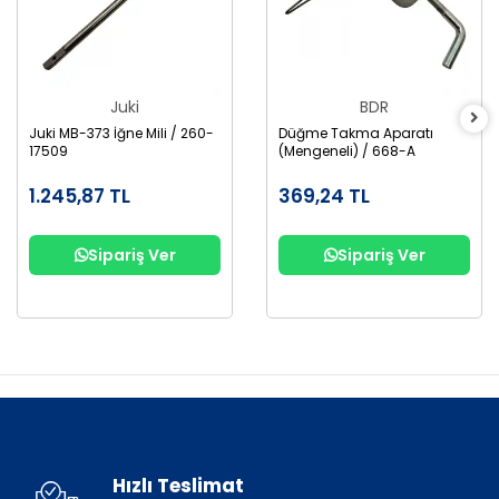
Juki
BDR
Juki MB-373 İğne Mili / 260-
Düğme Takma Aparatı
17509
(Mengeneli) / 668-A
1.245,87 TL
369,24 TL
Sipariş Ver
Sipariş Ver
Hızlı Teslimat