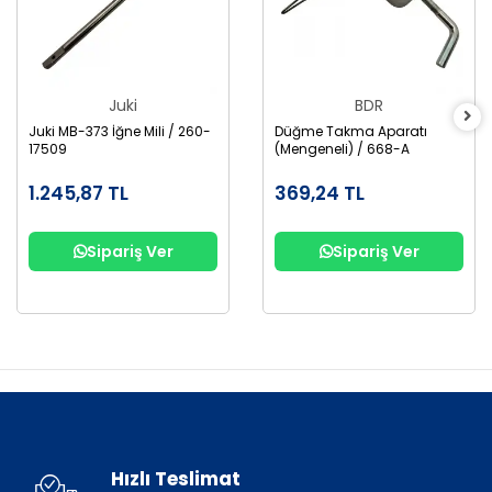
Juki
BDR
Juki MB-373 İğne Mili / 260-
Düğme Takma Aparatı
17509
(Mengeneli) / 668-A
1.245,87 TL
369,24 TL
Sipariş Ver
Sipariş Ver
Hızlı Teslimat