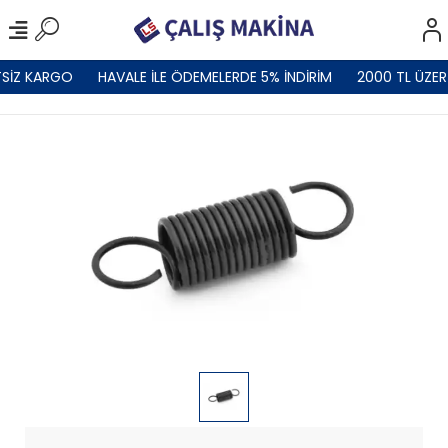
SİZ KARGO
HAVALE İLE ÖDEMELERDE 5% İNDİRİM
2000 TL ÜZER