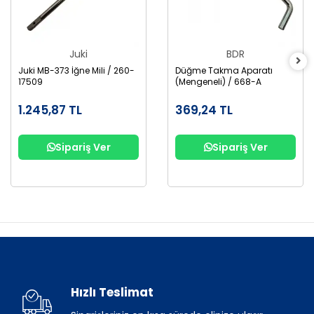
Juki
BDR
Juki MB-373 İğne Mili / 260-
Düğme Takma Aparatı
17509
(Mengeneli) / 668-A
1.245,87 TL
369,24 TL
Sipariş Ver
Sipariş Ver
Hızlı Teslimat