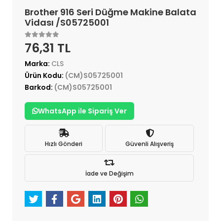
Brother 916 Seri Düğme Makine Balata
Vidası /S05725001
76,31 TL
Marka:
CLS
Ürün Kodu:
(CM)S05725001
Barkod:
(CM)S05725001
WhatsApp ile Sipariş Ver
Hızlı Gönderi
Güvenli Alışveriş
İade ve Değişim