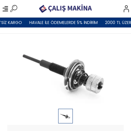
TSİZ KARGO
HAVALE İLE ÖDEMELERDE 5% İNDİRİM
2000 TL ÜZER