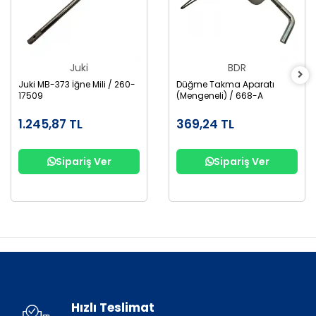
Juki
BDR
Juki MB-373 İğne Mili / 260-
Düğme Takma Aparatı
17509
(Mengeneli) / 668-A
1.245,87 TL
369,24 TL
Sipariş Ver
Sipariş Ver
Hızlı Teslimat