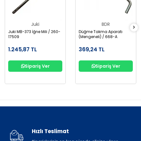
Juki
BDR
Juki MB-373 İğne Mili / 260-
Düğme Takma Aparatı
17509
(Mengeneli) / 668-A
1.245,87 TL
369,24 TL
Sipariş Ver
Sipariş Ver
Hızlı Teslimat