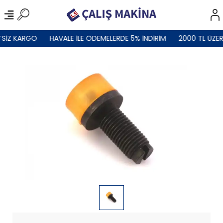
TSİZ KARGO
HAVALE İLE ÖDEMELERDE 5% İNDİRİM
2000 TL ÜZER