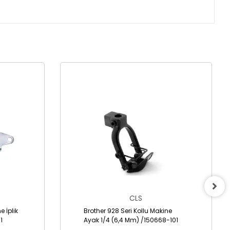
CLS
e İplik
Brother 928 Seri Kollu Makine
1
Ayak 1/4 (6,4 Mm) /150668-101