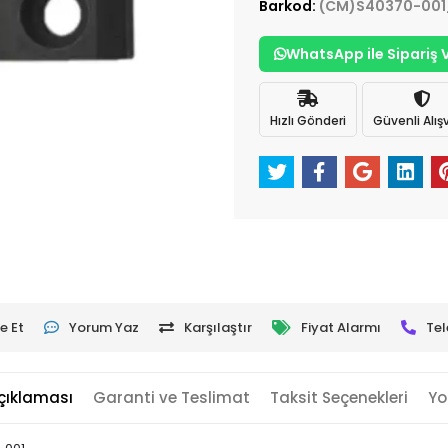
Barkod:
(CM)S40370-001
WhatsApp ile Sipariş 
Hızlı Gönderi
Güvenli Alışv
e Et
Yorum Yaz
Karşılaştır
Fiyat Alarmı
Tel
çıklaması
Garanti ve Teslimat
Taksit Seçenekleri
Yo