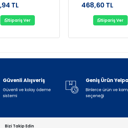
,94 TL
468,60 TL
Sipariş Ver
Sipariş Ver
Güvenli Alışveriş
Geniş Ürün Yelpa
Güvenli ve kolay ödeme
Binlerce ürün ve ka
sistemi
seçeneği
Bizi Takip Edin