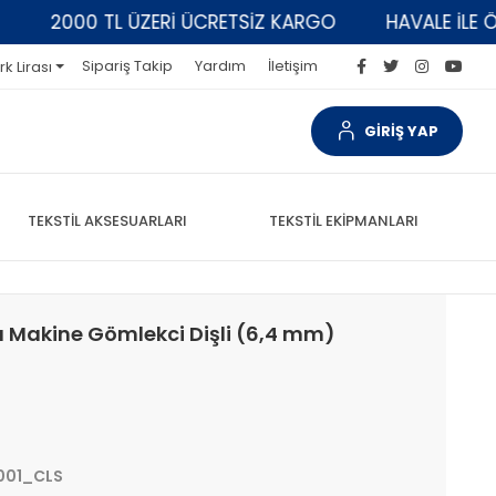
2000 TL ÜZERİ ÜCRETSİZ KARGO
HAVALE İLE ÖDEM
Sipariş Takip
Yardım
İletişim
rk Lirası
GİRİŞ YAP
TEKSTİL AKSESUARLARI
TEKSTİL EKİPMANLARI
lu Makine Gömlekci Dişli (6,4 mm)
001_CLS