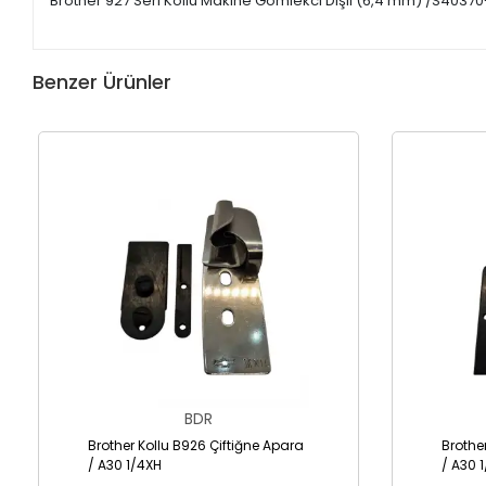
Brother 927 Seri Kollu Makine Gömlekci Dişli (6,4 mm) /S40370
Benzer Ürünler
BDR
Brother Kollu B926 Çiftiğne Apara
Brothe
/ A30 1/4XH
/ A30 