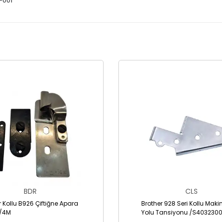
-001
BDR
CLS
r Kollu B926 Çiftiğne Apara
Brother 928 Seri Kollu Makin
1/4M
Yolu Tansiyonu /S4032300