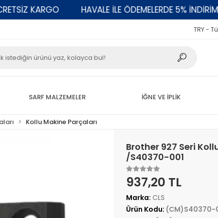
TSİZ KARGO
HAVALE İLE ÖDEMELERDE 5% İNDİRİM
TRY - Tü
SARF MALZEMELER
İĞNE VE İPLİK
aları
Kollu Makine Parçaları
Brother 927 Seri Kol
/S40370-001
937,20 TL
Marka:
CLS
Ürün Kodu:
(CM)S40370-