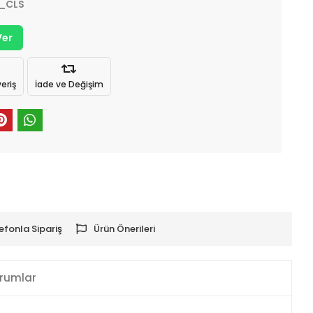
_CLS
Ver
eriş
İade ve Değişim
efonla Sipariş
Ürün Önerileri
rumlar