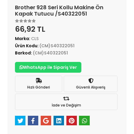
Brother 928 Seri Kollu Makine Ön
Kapak Tutucu /S40322051
66,92 TL
Marka:
CLS
Ürün Kodu:
(CM)S40322051
Barkod:
(CM)S40322051
WhatsApp ile Sipariş Ver
Hızlı Gönderi
Güvenli Alışveriş
İade ve Değişim