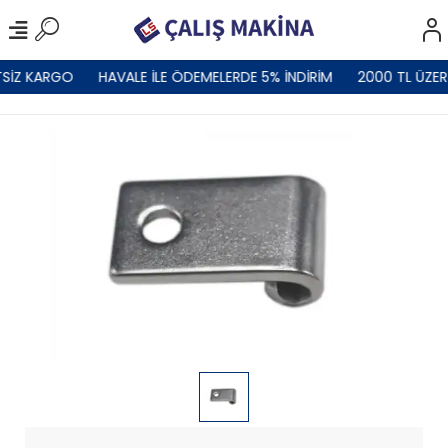
SİZ KARGO
HAVALE İLE ÖDEMELERDE 5% İNDİRİM
2000 TL ÜZER