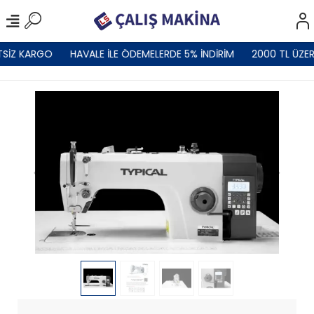
SİZ KARGO
HAVALE İLE ÖDEMELERDE 5% İNDİRİM
2000 TL ÜZER