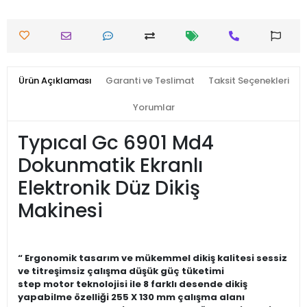
Ürün Açıklaması
Garanti ve Teslimat
Taksit Seçenekleri
Yorumlar
Typıcal Gc 6901 Md4
Dokunmatik Ekranlı
Elektronik Düz Dikiş
Makinesi
“ Ergonomik tasarım ve mükemmel dikiş kalitesi sessiz
ve titreşimsiz çalışma düşük güç tüketimi
step motor teknolojisi ile 8 farklı desende dikiş
yapabilme özelliği 255 X 130 mm çalışma alanı