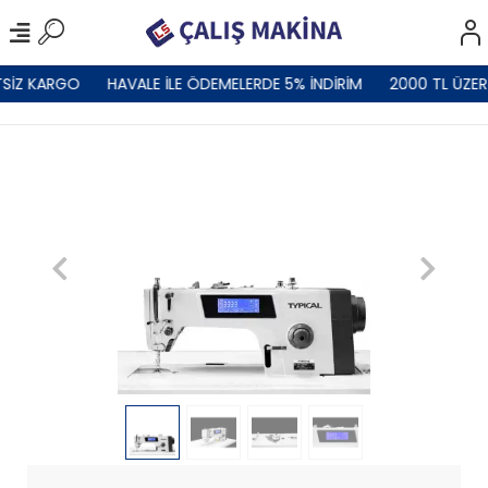
SİZ KARGO
HAVALE İLE ÖDEMELERDE 5% İNDİRİM
2000 TL ÜZER