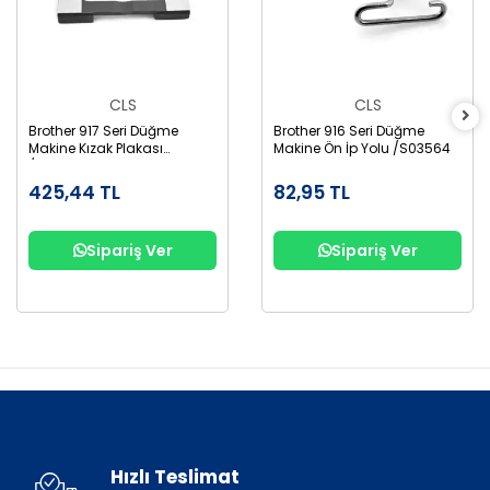
CLS
CLS
Brother 917 Seri Düğme
Brother 916 Seri Düğme
Makine Kızak Plakası
Makine Ön İp Yolu /S03564
/S03567001
425,44 TL
82,95 TL
Sipariş Ver
Sipariş Ver
Hızlı Teslimat