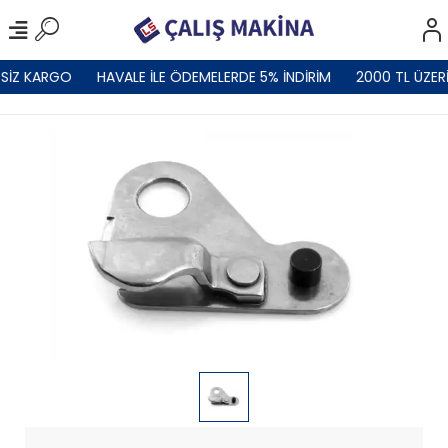
SİZ KARGO
HAVALE İLE ÖDEMELERDE 5% İNDİRİM
2000 TL ÜZERİ