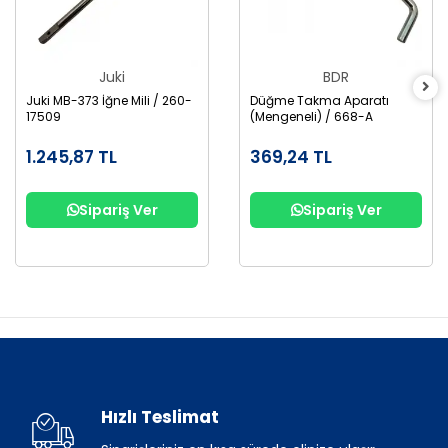
Juki
BDR
Juki MB-373 İğne Mili / 260-
Düğme Takma Aparatı
17509
(Mengeneli) / 668-A
1.245,87 TL
369,24 TL
Sipariş Ver
Sipariş Ver
Hızlı Teslimat