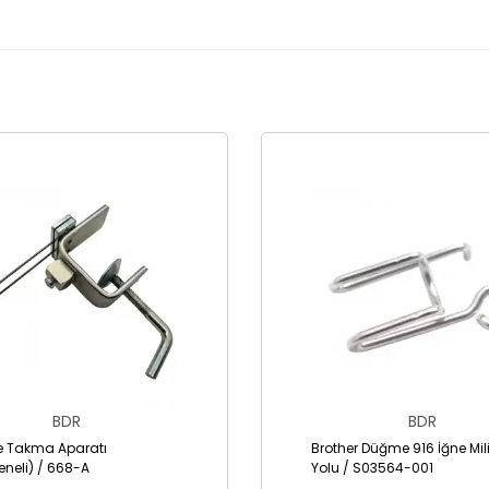
0
BDR
BDR
 Takma Aparatı
Brother Düğme 916 İğne Mili
neli) / 668-A
Yolu / S03564-001