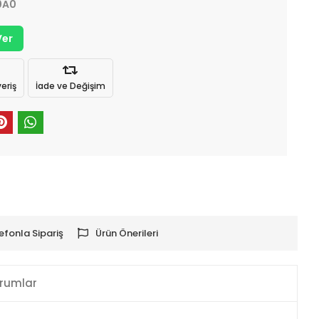
0A0
Ver
eriş
İade ve Değişim
efonla Sipariş
Ürün Önerileri
rumlar