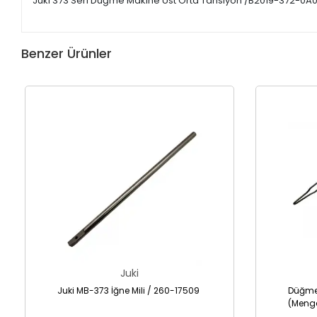
Juki 373 Seri Düğme Makine Üst Orta Tansiyon /B2019-372-0A
Benzer Ürünler
Juki
Juki MB-373 İğne Mili / 260-17509
Düğme
(Menge