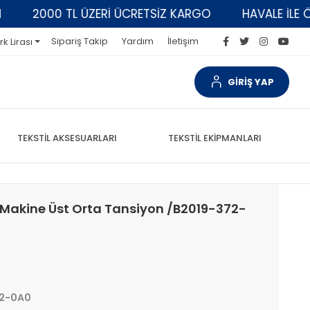
2000 TL ÜZERİ ÜCRETSİZ KARGO
HAVALE İLE ÖDEM
Sipariş Takip
Yardım
İletişim
rk Lirası
GİRİŞ YAP
TEKSTİL AKSESUARLARI
TEKSTİL EKİPMANLARI
 Makine Üst Orta Tansiyon /B2019-372-
72-0A0