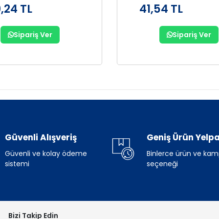
,24 TL
41,54 TL
Sipariş Ver
Sipariş Ver
Güvenli Alışveriş
Geniş Ürün Yelpa
Güvenli ve kolay ödeme
Binlerce ürün ve ka
sistemi
seçeneği
Bizi Takip Edin