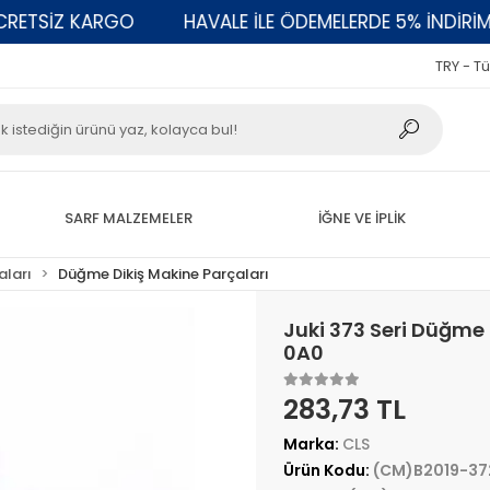
TSİZ KARGO
HAVALE İLE ÖDEMELERDE 5% İNDİRİM
TRY - Tü
SARF MALZEMELER
İĞNE VE İPLİK
aları
Düğme Dikiş Makine Parçaları
Juki 373 Seri Düğme
0A0
283,73 TL
Marka:
CLS
Ürün Kodu:
(CM)B2019-3