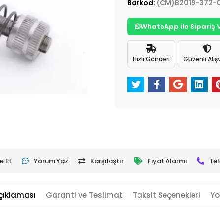
Barkod:
(CM)B2019-372-
WhatsApp ile Sipariş 
Hızlı Gönderi
Güvenli Alışv
e Et
Yorum Yaz
Karşılaştır
Fiyat Alarmı
Tel
çıklaması
Garanti ve Teslimat
Taksit Seçenekleri
Yo