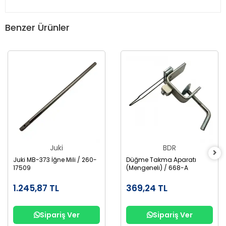
Benzer Ürünler
Juki
BDR
Juki MB-373 İğne Mili / 260-
Düğme Takma Aparatı
17509
(Mengeneli) / 668-A
1.245,87 TL
369,24 TL
Sipariş Ver
Sipariş Ver