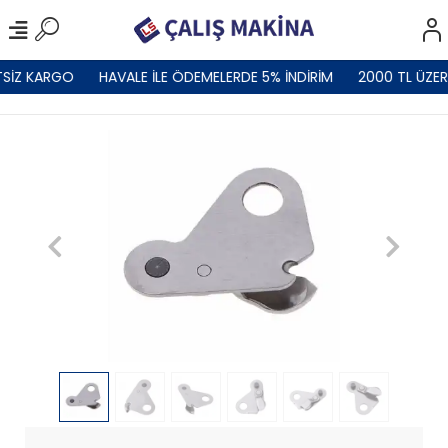
SİZ KARGO
HAVALE İLE ÖDEMELERDE 5% İNDİRİM
2000 TL ÜZER