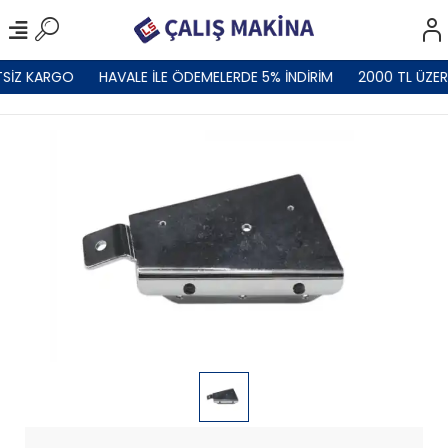
SİZ KARGO
HAVALE İLE ÖDEMELERDE 5% İNDİRİM
2000 TL ÜZER