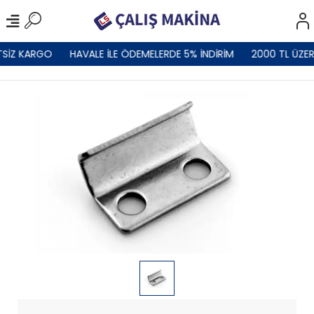
TSİZ KARGO
HAVALE İLE ÖDEMELERDE 5% İNDİRİM
2000 TL ÜZER