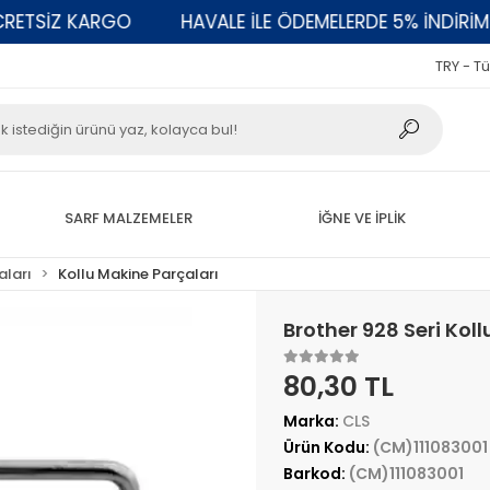
TSİZ KARGO
HAVALE İLE ÖDEMELERDE 5% İNDİRİM
TRY - Tü
SARF MALZEMELER
İĞNE VE İPLİK
aları
Kollu Makine Parçaları
Brother 928 Seri Koll
80,30 TL
Marka:
CLS
Ürün Kodu:
(CM)111083001
Barkod:
(CM)111083001