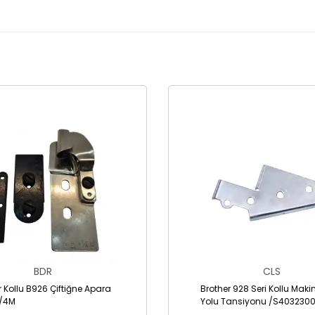
BDR
CLS
r Kollu B926 Çiftiğne Apara
Brother 928 Seri Kollu Makin
1/4M
Yolu Tansiyonu /S4032300