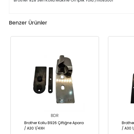
Brother 928 Seri Kollu Makine Ön İplik Yolu /111083001
Benzer Ürünler
BDR
Brother Kollu B926 Çiftiğne Apara
Brothe
/ A30 1/4XH
/ A30 