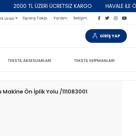
2000 TL ÜZERİ ÜCRETSİZ KARGO
HAVALE İLE ÖDEM
Sipariş Takip
Yardım
İletişim
rk Lirası
GİRİŞ YAP
TEKSTİL AKSESUARLARI
TEKSTİL EKİPMANLARI
u Makine Ön İplik Yolu /111083001