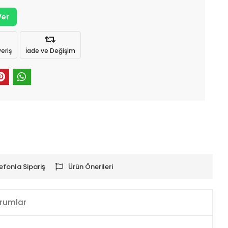
Ver
eriş
İade ve Değişim
efonla Sipariş
Ürün Önerileri
rumlar