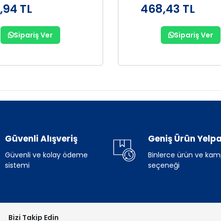
,94 TL
468,43 TL
Sipariş Ver
Sipariş Ver
Güvenli Alışveriş
Geniş Ürün Yelpa
Güvenli ve kolay ödeme
Binlerce ürün ve ka
sistemi
seçeneği
Bizi Takip Edin