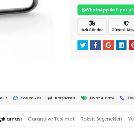
WhatsApp ile Sipariş 
Hızlı Gönderi
Güvenli Alışv
e Et
Yorum Yaz
Karşılaştır
Fiyat Alarmı
Tel
çıklaması
Garanti ve Teslimat
Taksit Seçenekleri
Yo