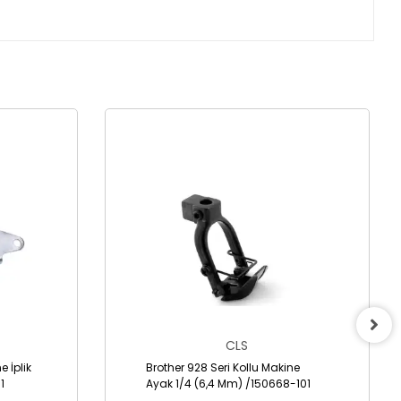
CLS
e İplik
Brother 928 Seri Kollu Makine
1
Ayak 1/4 (6,4 Mm) /150668-101