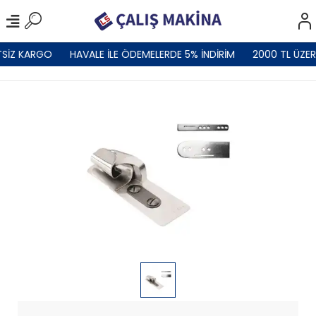
SİZ KARGO
HAVALE İLE ÖDEMELERDE 5% İNDİRİM
2000 TL ÜZER