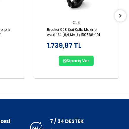
CLS
e İplik
Brother 928 Seri Kollu Makine
1
Ayak 1/4 (6,4 Mm) /150668-101
1.739,87 TL
Sipariş Ver
zesi
7 / 24 DESTEK