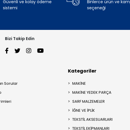
Güvenli ve kolay ödeme
Binlerce ürün ve ka
sistemi
seçeneği
Bizi Takip Edin
Kategoriler
an Sorular
MAKİNE
p
MAKİNE YEDEK PARÇA
rimleri
SARF MALZEMELER
İĞNE VE İPLİK
TEKSTİL AKSESUARLARI
TEKSTİL EKİPMANLARI