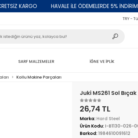
TSİZ KARGO
HAVALE İLE ÖDEMELERDE 5% İNDİRİM
TRY - Tü
SARF MALZEMELER
İĞNE VE İPLİK
aları
Kollu Makine Parçaları
Juki MS261 Sol Bıçak
26,74 TL
Marka:
Hard Steel
Ürün Kodu:
I-B1130-026-
Barkod:
1984610091612