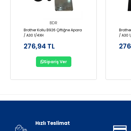
BDR
Brother Kollu B926 Çiftiğne Apara
Brothe
/ A30 1/4XH
/ A30 
276,94 TL
276
Sipariş Ver
Hızlı Teslimat