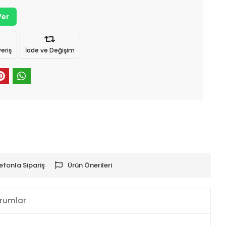
Ver
eriş
İade ve Değişim
efonla Sipariş
Ürün Önerileri
rumlar