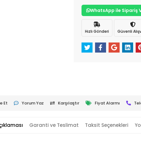
WhatsApp ile Sipariş 
Hızlı Gönderi
Güvenli Alışv
e Et
Yorum Yaz
Karşılaştır
Fiyat Alarmı
Tel
çıklaması
Garanti ve Teslimat
Taksit Seçenekleri
Yo