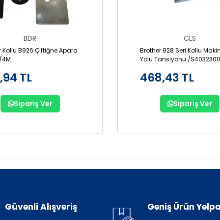
BDR
CLS
r Kollu B926 Çiftiğne Apara
Brother 928 Seri Kollu Makin
1/4M
Yolu Tansiyonu /S4032300
,94 TL
468,43 TL
Sipariş Ver
Sipariş Ver
Güvenli Alışveriş
Geniş Ürün Yelpa