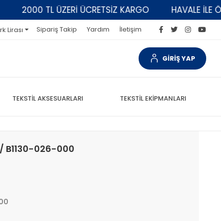
2000 TL ÜZERİ ÜCRETSİZ KARGO
HAVALE İLE ÖDE
Sipariş Takip
Yardım
İletişim
rk Lirası
GİRİŞ YAP
TEKSTİL AKSESUARLARI
TEKSTİL EKİPMANLARI
 / B1130-026-000
000