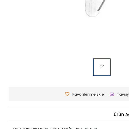
Favorilerime Ekle
Tavsiy
Ürün A