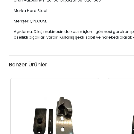
Ürün Adı:Juki Ms-261 Sol Bıçak/B1130-026-000
Marka:Hard Steel
Menşei: ÇİN.CUM.
Açıklama: Dikiş makinesin de kesim işlemi görmesi gereken ipl
özellikli bıçakları vardır. Kullanış şekli, sabit ve hareketli olar
Benzer Ürünler